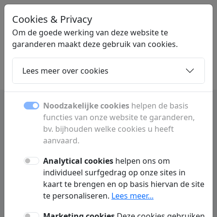
Cookies & Privacy
YEM
.BE
Om de goede werking van deze website te
garanderen maakt deze gebruik van cookies.
Lees meer over cookies
Home
Dochters
Artikelen
Contact
Noodzakelijke cookies
helpen de basis
functies van onze website te garanderen,
Acupunctuur | behandeling,
bv. bijhouden welke cookies u heeft
werking en voordelen
aanvaard.
Analytical cookies
helpen ons om
Alles over acupunctuur: hoe de behandeling
individueel surfgedrag op onze sites in
werkt, toepassingen bij pijn en stress, en
kaart te brengen en op basis hiervan de site
mogelijke voordelen. Informatie over deze
te personaliseren.
Lees meer...
traditionele Chinese geneeswijze.
Marketing cookies
Deze cookies gebruiken